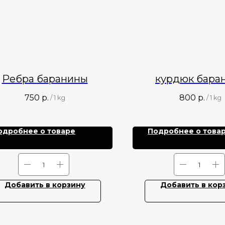
Ребра баранины
курдюк бара
750
р.
800
р.
/
1 kg
/
1 kg
одробнее о товаре
Подробнее о това
Добавить в корзину
Добавить в кор