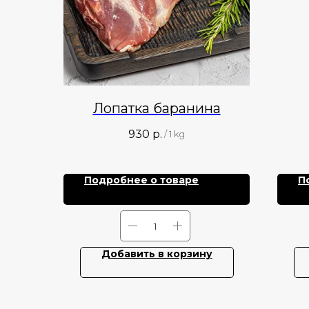
Лопатка баранина
930
р.
/
1 kg
Подробнее о товаре
П
Добавить в корзину