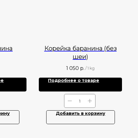
нина
Корейка баранина (без
шеи)
1 050
р.
/
1 kg
ре
Подробнее о товаре
зину
Добавить в корзину