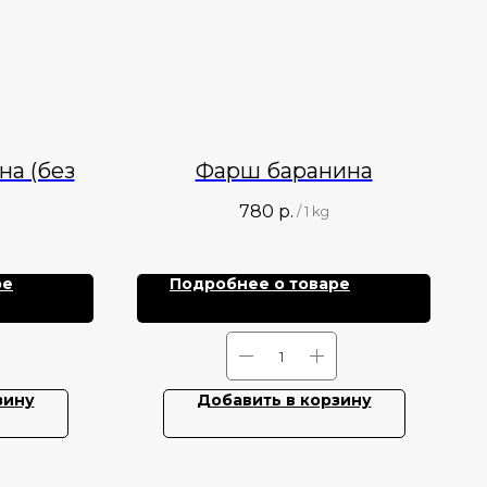
на (без
Фарш баранина
780
р.
/
1 kg
ре
Подробнее о товаре
зину
Добавить в корзину