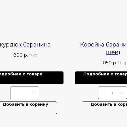
курдюк баранина
Корейка барани
шеи)
800
р.
/
1 kg
1 050
р.
/
1 kg
одробнее о товаре
Подробнее о това
Добавить в корзину
Добавить в кор